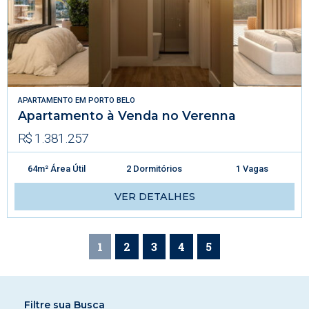
APARTAMENTO
EM
PORTO BELO
Apartamento à Venda no Verenna
R$ 1.381.257
64m² Área Útil
2 Dormitórios
1 Vagas
VER DETALHES
1
2
3
4
5
Filtre sua Busca