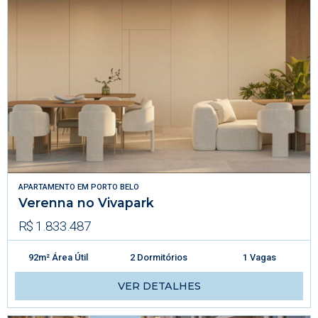
APARTAMENTO
EM
PORTO BELO
Verenna no Vivapark
R$ 1.833.487
92m² Área Útil
2 Dormitórios
1 Vagas
VER DETALHES