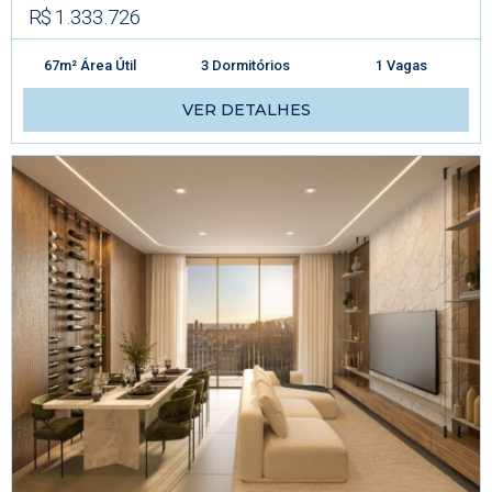
R$ 1.333.726
67m² Área Útil
3 Dormitórios
1 Vagas
VER DETALHES