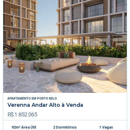
APARTAMENTO
EM
PORTO BELO
Verenna Andar Alto à Venda
R$ 1.852.065
92m² Área Útil
2 Dormitórios
1 Vagas