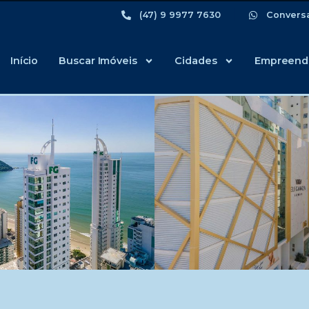
(47) 9 9977 7630
Convers
Início
Buscar Imóveis
Cidades
Empreend