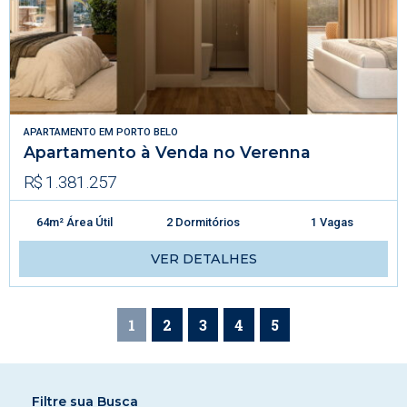
APARTAMENTO
EM
PORTO BELO
Apartamento à Venda no Verenna
R$ 1.381.257
64m² Área Útil
2 Dormitórios
1 Vagas
VER DETALHES
1
2
3
4
5
Filtre sua Busca