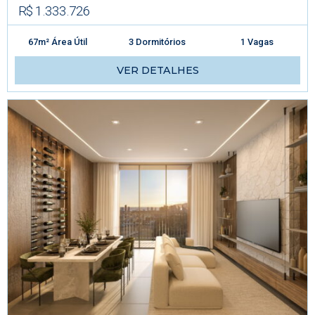
R$ 1.333.726
67m² Área Útil
3 Dormitórios
1 Vagas
VER DETALHES