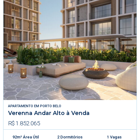
APARTAMENTO
EM
PORTO BELO
Verenna Andar Alto à Venda
R$ 1.852.065
92m² Área Útil
2 Dormitórios
1 Vagas