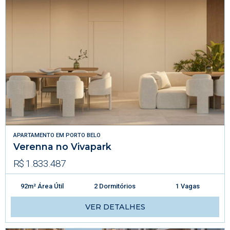
APARTAMENTO
EM
PORTO BELO
Verenna no Vivapark
R$ 1.833.487
92m² Área Útil
2 Dormitórios
1 Vagas
VER DETALHES