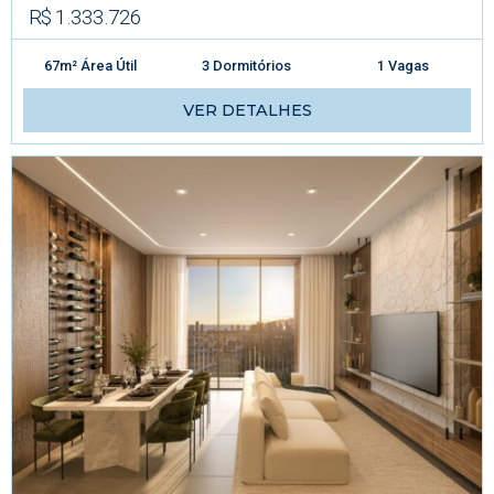
R$ 1.333.726
67m² Área Útil
3 Dormitórios
1 Vagas
VER DETALHES