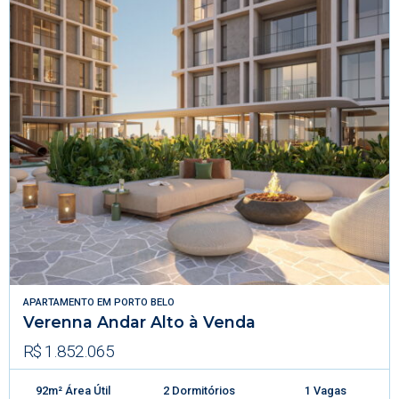
APARTAMENTO
EM
PORTO BELO
Verenna Andar Alto à Venda
R$ 1.852.065
92m² Área Útil
2 Dormitórios
1 Vagas