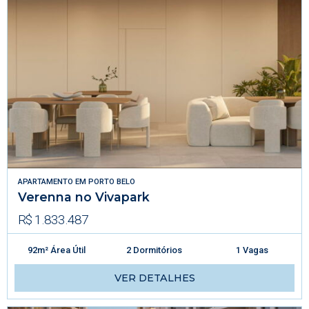
APARTAMENTO
EM
PORTO BELO
Verenna no Vivapark
R$ 1.833.487
92m² Área Útil
2 Dormitórios
1 Vagas
VER DETALHES