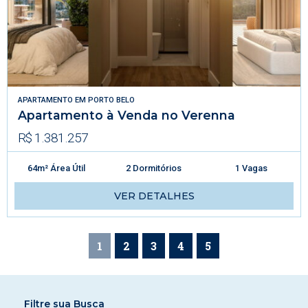
APARTAMENTO
EM
PORTO BELO
Apartamento à Venda no Verenna
R$ 1.381.257
64m² Área Útil
2 Dormitórios
1 Vagas
VER DETALHES
1
2
3
4
5
Filtre sua Busca