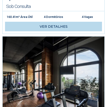
Sob Consulta
160.41m² Área Útil
4 Dormitórios
4 Vagas
VER DETALHES