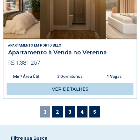
APARTAMENTO
EM
PORTO BELO
Apartamento à Venda no Verenna
R$ 1.381.257
64m² Área Útil
2 Dormitórios
1 Vagas
VER DETALHES
1
2
3
4
5
Filtre sua Busca