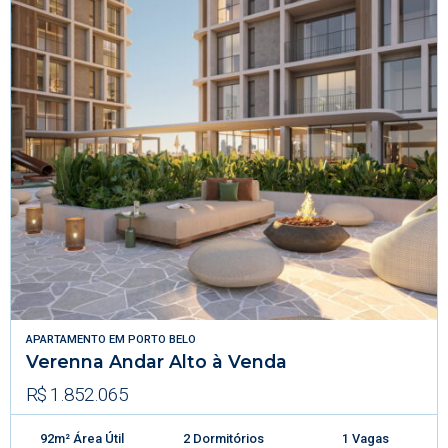
APARTAMENTO
EM
PORTO BELO
Verenna Andar Alto à Venda
R$ 1.852.065
92m² Área Útil
2 Dormitórios
1 Vagas