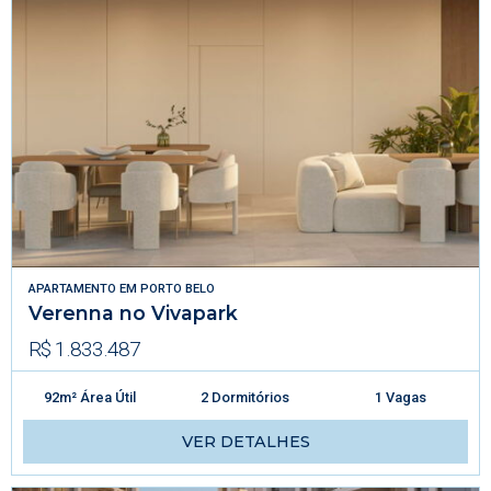
APARTAMENTO
EM
PORTO BELO
Verenna no Vivapark
R$ 1.833.487
92m² Área Útil
2 Dormitórios
1 Vagas
VER DETALHES