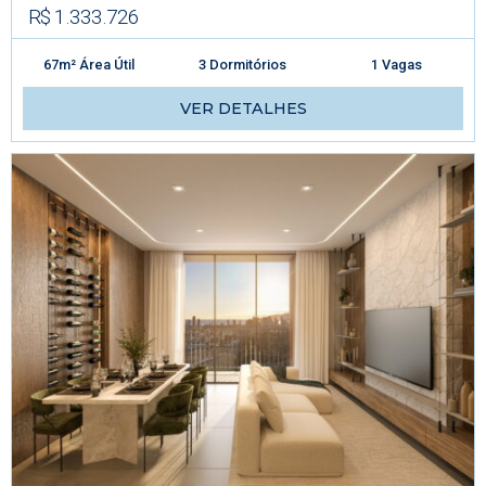
R$ 1.333.726
67m² Área Útil
3 Dormitórios
1 Vagas
VER DETALHES