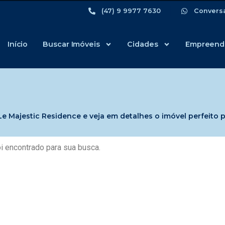
(47) 9 9977 7630
Convers
Início
Buscar Imóveis
Cidades
Empreend
 Majestic Residence e veja em detalhes o imóvel perfeito p
i encontrado para sua busca.