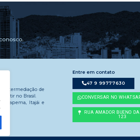
conosco.
Entre em contato
47 9 99777630
em intermediação de
estir no Brasil.
CONVERSAR NO WHATSA
.
 Itapema, Itajái e
.
RUA AMADOR BUENO DA 
123