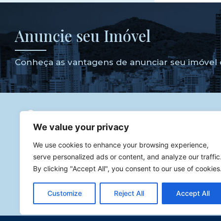
Anuncie seu Imóvel
Conheça as vantagens de anunciar seu imóvel 
We value your privacy
Godoy dos Imóveis
Corretor de Imóveis especialista 
We use cookies to enhance your browsing experience,
imóveis de luxo com atuação na melhor cidade para se inv
serve personalized ads or content, and analyze our traffic
Atendendo diversas cidades como Balneário Camboriú,
By clicking "Accept All", you consent to our use of cookies
Praia Brava.
CNPJ: 46.731.682/0001-03
Customize
Reject All
Accept All