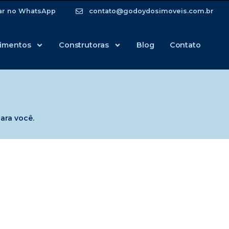
ar no WhatsApp
contato@godoydosimoveis.com.br
imentos
Construtoras
Blog
Contato
ara você.