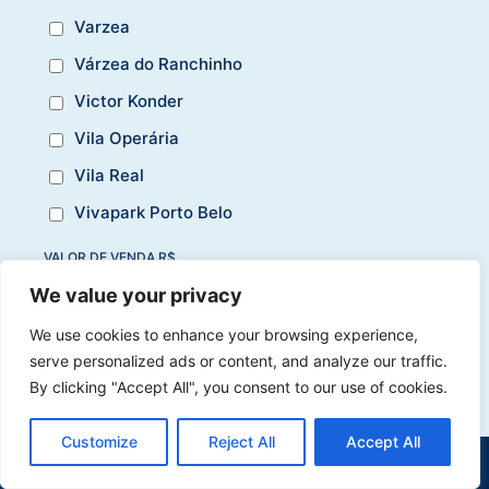
Varzea
Várzea do Ranchinho
Victor Konder
Vila Operária
Vila Real
Vivapark Porto Belo
VALOR DE VENDA R$
-
We value your privacy
DORMITÓRIOS
We use cookies to enhance your browsing experience,
serve personalized ads or content, and analyze our traffic.
-
By clicking "Accept All", you consent to our use of cookies.
Customize
Reject All
Accept All
(47) 9 9977-7630
WHATSAPP
Limpar Busca