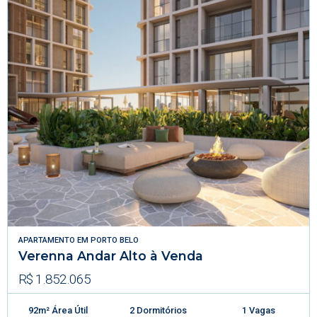
APARTAMENTO
EM
PORTO BELO
Verenna Andar Alto à Venda
R$ 1.852.065
92m² Área Útil
2 Dormitórios
1 Vagas