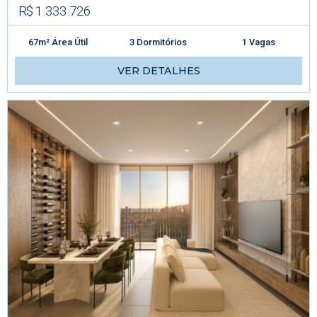
R$ 1.333.726
67m² Área Útil
3 Dormitórios
1 Vagas
VER DETALHES