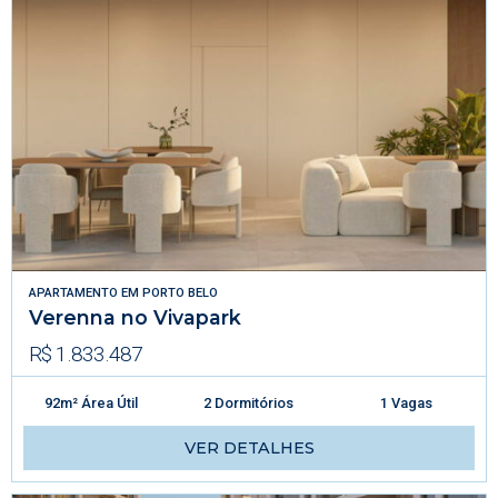
APARTAMENTO
EM
PORTO BELO
Verenna no Vivapark
R$ 1.833.487
92m² Área Útil
2 Dormitórios
1 Vagas
VER DETALHES