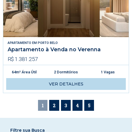
APARTAMENTO
EM
PORTO BELO
Apartamento à Venda no Verenna
R$ 1.381.257
64m² Área Útil
2 Dormitórios
1 Vagas
VER DETALHES
1
2
3
4
5
Filtre sua Busca