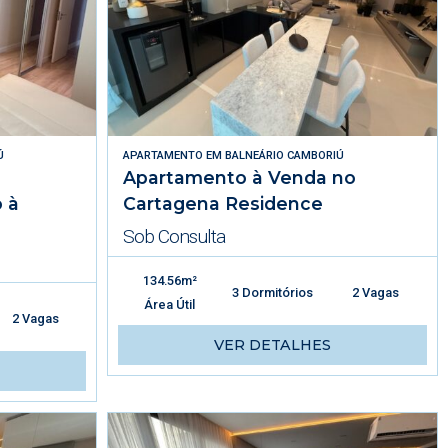
Ú
APARTAMENTO
EM
BALNEÁRIO CAMBORIÚ
Apartamento à Venda no
 à
Cartagena Residence
Sob Consulta
134.56m²
3 Dormitórios
2 Vagas
Área Útil
2 Vagas
VER DETALHES