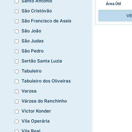
Santo Antônio
Área Útil
São Cristóvão
V
São Francisco de Assis
São João
São Judas
São Pedro
Sertão Santa Luzia
Tabuleiro
Tabuleiro dos Oliveiras
Varzea
Várzea do Ranchinho
Victor Konder
Vila Operária
Vila Real