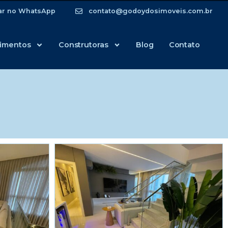
ar no WhatsApp
contato@godoydosimoveis.com.br
imentos
Construtoras
Blog
Contato