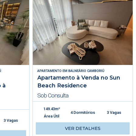
Ú
APARTAMENTO
EM
BALNEÁRIO CAMBORIÚ
Apartamento à Venda no Sun
 à
Beach Residence
Sob Consulta
149.43m²
4 Dormitórios
3 Vagas
Área Útil
3 Vagas
VER DETALHES