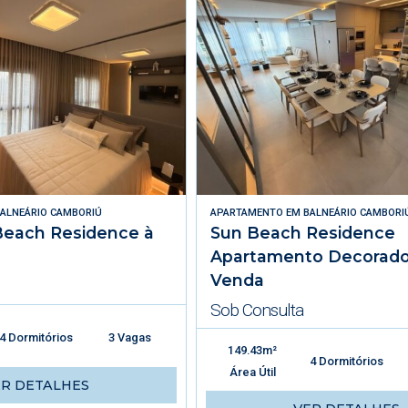
ALNEÁRIO CAMBORIÚ
APARTAMENTO
EM
BALNEÁRIO CAMBORI
Beach Residence à
Sun Beach Residence
Apartamento Decorado
Venda
Sob Consulta
4 Dormitórios
3 Vagas
149.43m²
4 Dormitórios
Área Útil
ER DETALHES