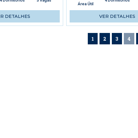
4 Dormitórios
3 Vagas
4 Dormitórios
Área Útil
ER DETALHES
VER DETALHES
1
2
3
4