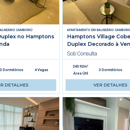
ALNEÁRIO CAMBORIÚ
APARTAMENTO
EM
BALNEÁRIO CAMBORI
Duplex no Hamptons
Hamptons Village Cobe
enda
Duplex Decorado à Ve
Sob Consulta
240.92m²
3 Dormitórios
4 Vagas
3 Dormitórios
Área Útil
ER DETALHES
VER DETALHES