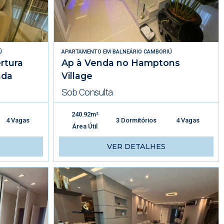
Ú
APARTAMENTO
EM
BALNEÁRIO CAMBORIÚ
rtura
Ap à Venda no Hamptons
nda
Village
Sob Consulta
240.92m²
4 Vagas
3 Dormitórios
4 Vagas
Área Útil
VER DETALHES