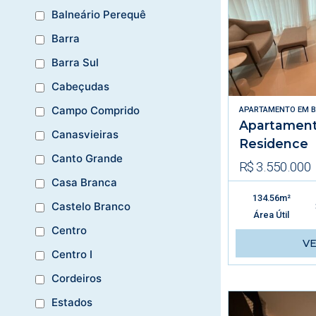
Balneário Perequê
Barra
Barra Sul
Cabeçudas
Campo Comprido
APARTAMENTO
EM
B
Apartament
Canasvieiras
Residence
Canto Grande
R$ 3.550.000
Casa Branca
134.56m²
Castelo Branco
Área Útil
Centro
V
Centro I
Cordeiros
Estados