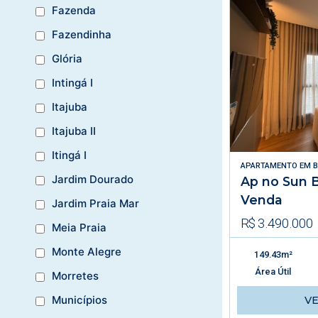
Fazenda
Fazendinha
Glória
Intingá I
Itajuba
Itajuba II
Itingá I
APARTAMENTO
EM
B
Jardim Dourado
Ap no Sun 
Venda
Jardim Praia Mar
R$ 3.490.000
Meia Praia
Monte Alegre
149.43m²
Área Útil
Morretes
Municípios
V