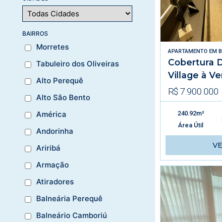
BAIRROS
Morretes
APARTAMENTO
EM
B
Cobertura 
Tabuleiro dos Oliveiras
Village à V
Alto Perequê
R$ 7.900.000
Alto São Bento
240.92m²
América
Área Útil
Andorinha
V
Ariribá
Armação
Atiradores
Balneária Perequê
Balneário Camboriú