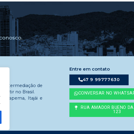
conosco.
Entre em contato
47 9 99777630
em intermediação de
estir no Brasil.
CONVERSAR NO WHATSA
.
 Itapema, Itajái e
.
RUA AMADOR BUENO DA 
123