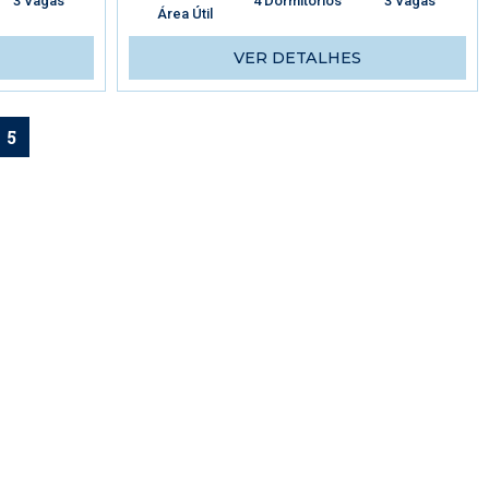
3 Vagas
4 Dormitórios
3 Vagas
Área Útil
VER DETALHES
5