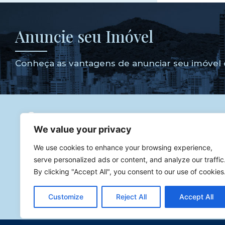
Anuncie seu Imóvel
Conheça as vantagens de anunciar seu imóvel 
We value your privacy
Godoy dos Imóveis
Corretor de Imóveis especialista 
We use cookies to enhance your browsing experience,
imóveis de luxo com atuação na melhor cidade para se inv
serve personalized ads or content, and analyze our traffic
Atendendo diversas cidades como Balneário Camboriú,
By clicking "Accept All", you consent to our use of cookies
Praia Brava.
CNPJ: 46.731.682/0001-03
Customize
Reject All
Accept All