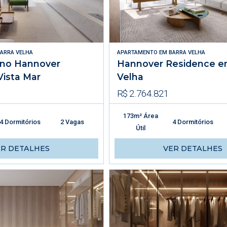
ARRA VELHA
APARTAMENTO
EM
BARRA VELHA
 no Hannover
Hannover Residence e
ista Mar
Velha
R$ 2.764.821
173m² Área
4 Dormitórios
2 Vagas
4 Dormitórios
Útil
ER DETALHES
VER DETALHES