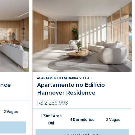
APARTAMENTO
EM
BARRA VELHA
ence
Apartamento no Edifício
Hannover Residence
R$ 2.236.993
2 Vagas
173m² Área
4 Dormitórios
2 Vagas
Útil