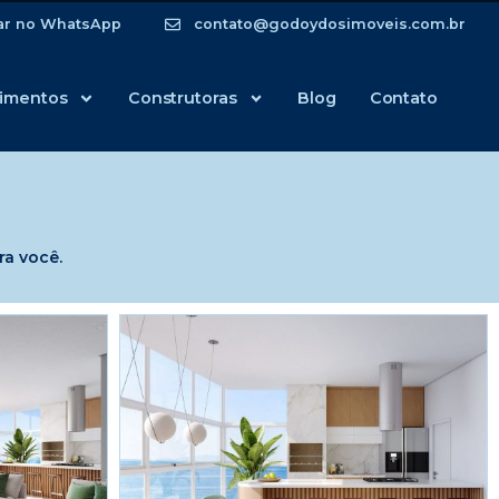
ar no WhatsApp
contato@godoydosimoveis.com.br
imentos
Construtoras
Blog
Contato
ra você.