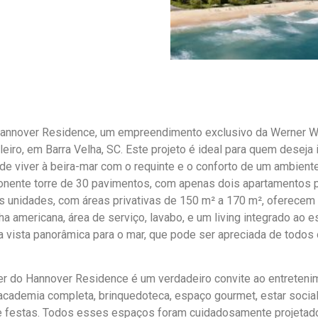
annover Residence, um empreendimento exclusivo da Werner Walt
leiro, em Barra Velha, SC. Este projeto é ideal para quem deseja
 de viver à beira-mar com o requinte e o conforto de um ambiente
onente torre de 30 pavimentos, com apenas dois apartamentos po
 unidades, com áreas privativas de 150 m² a 170 m², oferecem o
ha americana, área de serviço, lavabo, e um living integrado ao
 vista panorâmica para o mar, que pode ser apreciada de todos 
er do Hannover Residence é um verdadeiro convite ao entretenim
cademia completa, brinquedoteca, espaço gourmet, estar social, l
e festas. Todos esses espaços foram cuidadosamente projetad