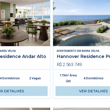
ARRA VELHA
APARTAMENTO
EM
BARRA VELHA
esidence Andar Alto
Hannover Residence P
R$ 2.563.749
173m² Área
4 Dormitórios
2 Vagas
4 Dormitórios
Útil
ER DETALHES
VER DETALHES