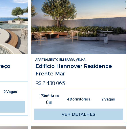
APARTAMENTO
EM
BARRA VELHA
reço
Edifício Hannover Residence
Frente Mar
R$ 2.438.065
2 Vagas
173m² Área
4 Dormitórios
2 Vagas
Útil
VER DETALHES