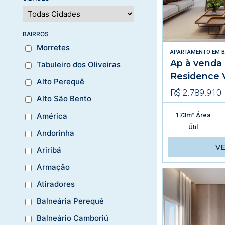
BAIRROS
Morretes
APARTAMENTO
EM
B
Ap à venda
Tabuleiro dos Oliveiras
Residence V
Alto Perequê
R$ 2.789.910
Alto São Bento
173m² Área
América
Útil
Andorinha
V
Ariribá
Armação
Atiradores
Balneária Perequê
Balneário Camboriú