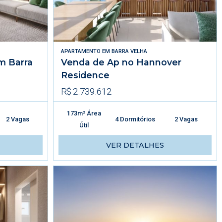
APARTAMENTO
EM
BARRA VELHA
m Barra
Venda de Ap no Hannover
Residence
R$ 2.739.612
173m² Área
2 Vagas
4 Dormitórios
2 Vagas
Útil
VER DETALHES