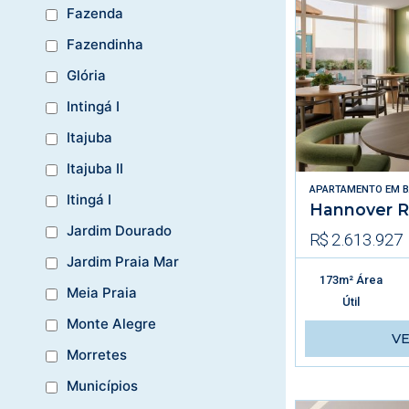
Fazenda
Fazendinha
Glória
Intingá I
Itajuba
Itajuba II
APARTAMENTO
EM
B
Itingá I
Hannover R
Jardim Dourado
R$ 2.613.927
Jardim Praia Mar
173m² Área
Meia Praia
Útil
Monte Alegre
V
Morretes
Municípios