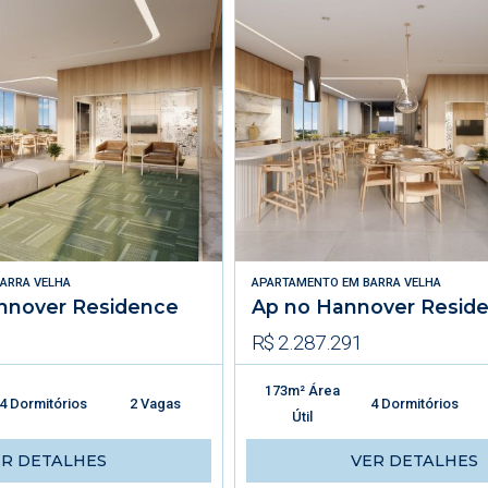
ARRA VELHA
APARTAMENTO
EM
BARRA VELHA
nnover Residence
Ap no Hannover Resid
R$ 2.287.291
173m² Área
4 Dormitórios
2 Vagas
4 Dormitórios
Útil
ER DETALHES
VER DETALHES