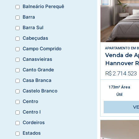
Balneário Perequê
Barra
Barra Sul
Cabeçudas
Campo Comprido
APARTAMENTO
EM
B
Venda de A
Canasvieiras
Hannover R
Canto Grande
R$ 2.714.523
Casa Branca
173m² Área
Castelo Branco
Útil
Centro
V
Centro I
Cordeiros
Estados