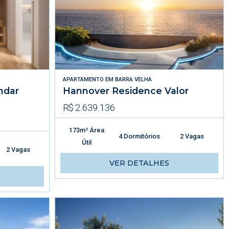
APARTAMENTO
EM
BARRA VELHA
ndar
Hannover Residence Valor
R$ 2.639.136
173m² Área
4 Dormitórios
2 Vagas
Útil
2 Vagas
VER DETALHES