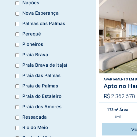
Nações
Nova Esperança
Palmas das Palmas
Perequê
Pioneiros
Praia Brava
Praia Brava de Itajaí
Praia das Palmas
APARTAMENTO
EM
B
Apto no Ha
Praia de Palmas
R$ 2.362.678
Praia do Estaleiro
Praia dos Amores
173m² Área
Ressacada
Útil
Rio do Meio
V