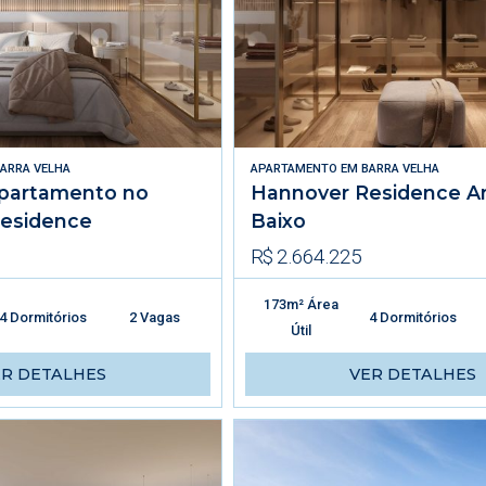
ARRA VELHA
APARTAMENTO
EM
BARRA VELHA
partamento no
Hannover Residence A
esidence
Baixo
R$ 2.664.225
173m² Área
4 Dormitórios
2 Vagas
4 Dormitórios
Útil
ER DETALHES
VER DETALHES