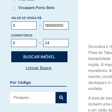
Vivapark Porto Belo
VALOR DE VENDA R$
-
DORMITÓRIOS
-
Descubra o H
Praia do Tabu
tranquilidade
região. A imp
Limpar Busca
moradores. As
master, cozin
destaques é a
Por Código
unidade.
A área de laz
incluem uma a
e um salão d