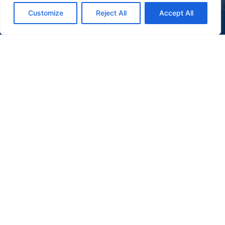
Customize
Reject All
Accept All
(47) 9 9977-7630
WHATSAPP