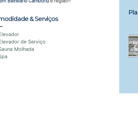
 em Balneário Camboriú
e região!!
Pla
modidade & Serviços
Elevador
Elevador de Serviço
Sauna Molhada
Spa