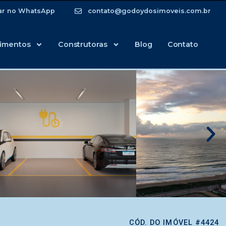
ar no WhatsApp
contato@godoydosimoveis.com.br
imentos
Construtoras
Blog
Contato
CÓD. DO IMÓVEL #4424