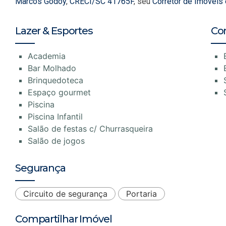
Marcos Godoy
,
CRECI/SC 41765F
, seu
Corretor de Imóveis
Lazer & Esportes
Co
Academia
Bar Molhado
Brinquedoteca
Espaço gourmet
Piscina
Piscina Infantil
Salão de festas c/ Churrasqueira
Salão de jogos
Segurança
Circuito de segurança
Portaria
Compartilhar Imóvel