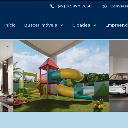
(47) 9 9977 7630
Convers
Início
Buscar Imóveis
Cidades
Empreend