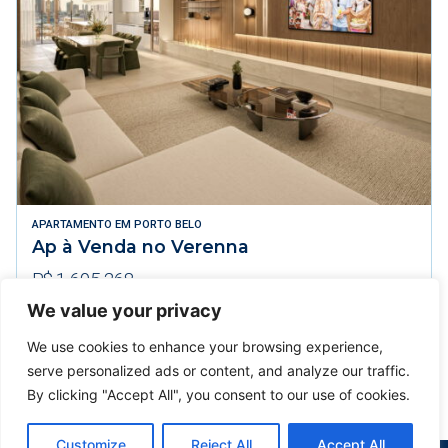
APARTAMENTO
EM
PORTO BELO
Ap à Venda no Verenna
R$ 1.695.268
We value your privacy
95m² Área Útil
2 Dormitórios
1 Vagas
We use cookies to enhance your browsing experience,
VER DETALHES
serve personalized ads or content, and analyze our traffic.
By clicking "Accept All", you consent to our use of cookies.
Customize
Reject All
Accept All