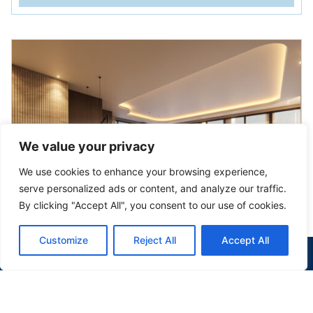
We value your privacy
We use cookies to enhance your browsing experience,
serve personalized ads or content, and analyze our traffic.
By clicking "Accept All", you consent to our use of cookies.
Customize
Reject All
Accept All
(47) 9 9977-7630
WHATSAPP
APARTAMENTO
EM
PORTO BELO
Verenna Ap à Venda Porto Belo
R$ 1.695.268