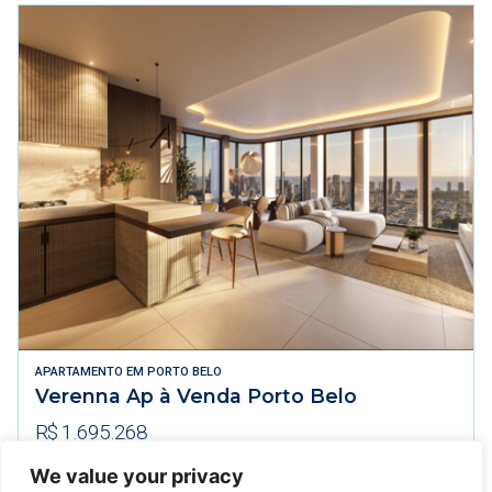
APARTAMENTO
EM
PORTO BELO
Verenna Ap à Venda Porto Belo
R$ 1.695.268
We value your privacy
104m² Área Útil
2 Dormitórios
1 Vagas