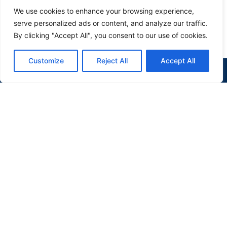
We use cookies to enhance your browsing experience,
VER DETALHES
serve personalized ads or content, and analyze our traffic.
By clicking "Accept All", you consent to our use of cookies.
Customize
Reject All
Accept All
(47) 9 9977-7630
WHATSAPP
APARTAMENTO
EM
PORTO BELO