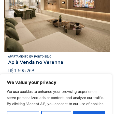
APARTAMENTO
EM
PORTO BELO
Ap à Venda no Verenna
R$ 1.695.268
We value your privacy
95m² Área Útil
2 Dormitórios
1 Vagas
We use cookies to enhance your browsing experience,
VER DETALHES
serve personalized ads or content, and analyze our traffic.
By clicking "Accept All", you consent to our use of cookies.