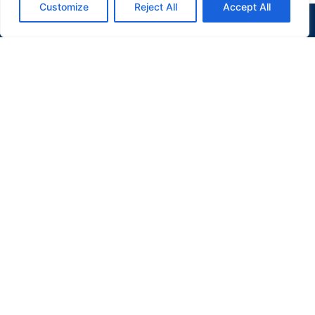
Customize
Reject All
Accept All
(47) 9 9977-7630
WHATSAPP
APARTAMENTO
EM
PORTO BELO
Verenna Ap à Venda
R$ 1.333.726
67m² Área Útil
3 Dormitórios
1 Vagas