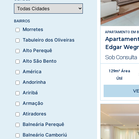
BAIRROS
Morretes
APARTAMENTO
EM
B
Apartament
Tabuleiro dos Oliveiras
Edgar Weg
Alto Perequê
Sob Consulta
Alto São Bento
129m² Área
América
Útil
Andorinha
V
Ariribá
Armação
Atiradores
Balneária Perequê
Balneário Camboriú