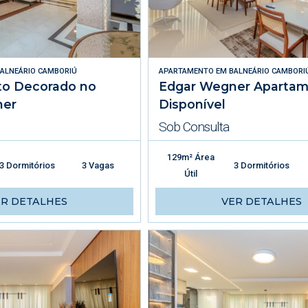
ALNEÁRIO CAMBORIÚ
APARTAMENTO
EM
BALNEÁRIO CAMBORI
o Decorado no
Edgar Wegner Aparta
ner
Disponível
Sob Consulta
129m² Área
3 Dormitórios
3 Vagas
3 Dormitórios
Útil
ER DETALHES
VER DETALHES