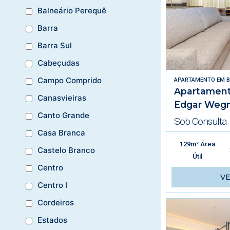
Balneário Perequê
Barra
Barra Sul
Cabeçudas
Campo Comprido
APARTAMENTO
EM
B
Apartament
Canasvieiras
Edgar Weg
Canto Grande
Sob Consulta
Casa Branca
129m² Área
Castelo Branco
Útil
Centro
V
Centro I
Cordeiros
Estados