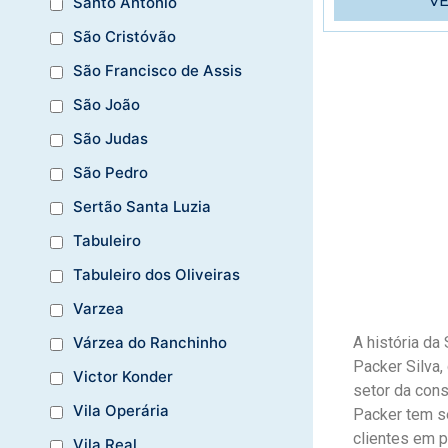
V
Santo Antônio
São Cristóvão
São Francisco de Assis
São João
São Judas
São Pedro
Sertão Santa Luzia
Tabuleiro
Tabuleiro dos Oliveiras
Varzea
Várzea do Ranchinho
A história da
Packer Silva,
Victor Konder
setor da cons
Vila Operária
Packer tem se
clientes em pr
Vila Real