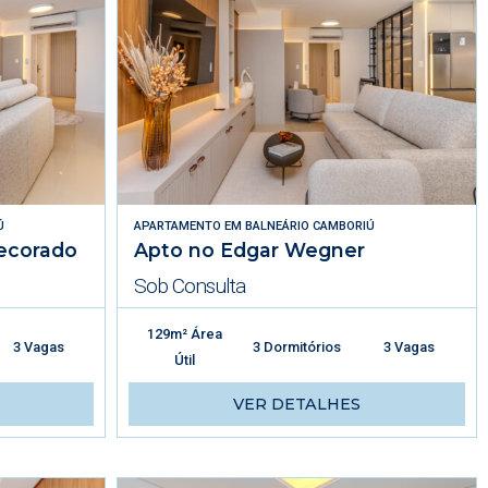
Ú
APARTAMENTO
EM
BALNEÁRIO CAMBORIÚ
ecorado
Apto no Edgar Wegner
Sob Consulta
129m² Área
3 Vagas
3 Dormitórios
3 Vagas
Útil
VER DETALHES