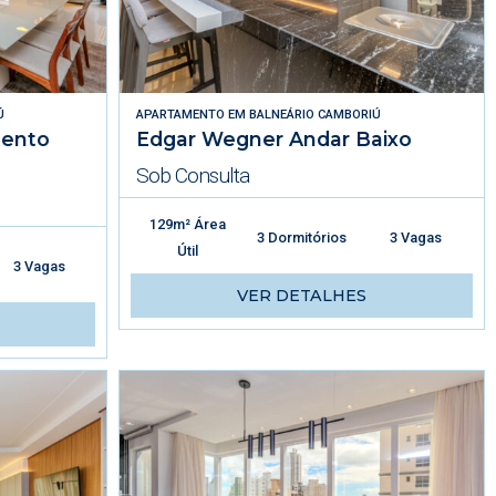
Ú
APARTAMENTO
EM
BALNEÁRIO CAMBORIÚ
mento
Edgar Wegner Andar Baixo
Sob Consulta
129m² Área
3 Dormitórios
3 Vagas
Útil
3 Vagas
VER DETALHES