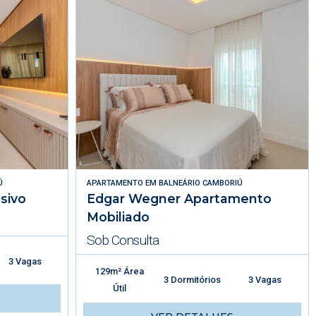
Ú
APARTAMENTO
EM
BALNEÁRIO CAMBORIÚ
sivo
Edgar Wegner Apartamento
Mobiliado
Sob Consulta
3 Vagas
129m² Área
3 Dormitórios
3 Vagas
Útil