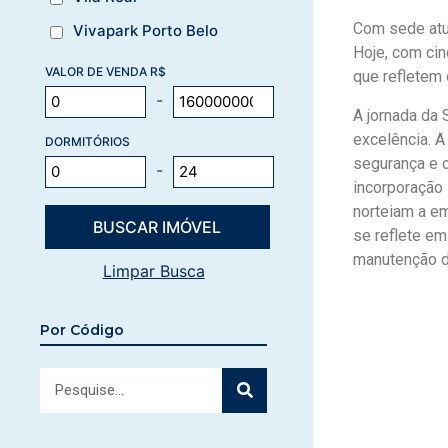
Com sede atua
Vivapark Porto Belo
Hoje, com ci
VALOR DE VENDA R$
que refletem 
-
A jornada da 
excelência. A
DORMITÓRIOS
segurança e o
-
incorporação 
norteiam a e
se reflete em
manutenção d
Limpar Busca
Por Código