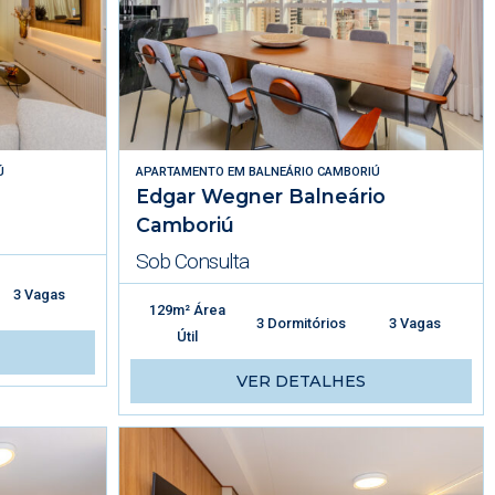
Ú
APARTAMENTO
EM
BALNEÁRIO CAMBORIÚ
Edgar Wegner Balneário
Camboriú
Sob Consulta
3 Vagas
129m² Área
3 Dormitórios
3 Vagas
Útil
VER DETALHES