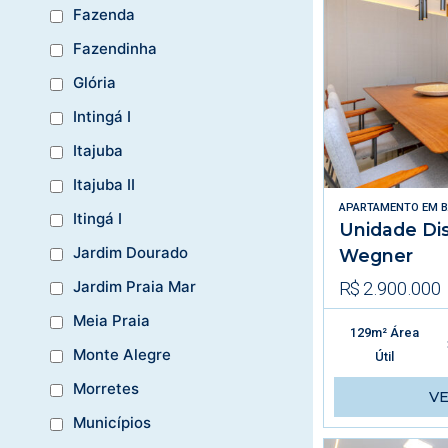
Fazenda
Fazendinha
Glória
Intingá I
Itajuba
Itajuba II
APARTAMENTO
EM
B
Itingá I
Unidade Dis
Jardim Dourado
Wegner
R$ 2.900.000
Jardim Praia Mar
Meia Praia
129m² Área
Monte Alegre
Útil
Morretes
V
Municípios