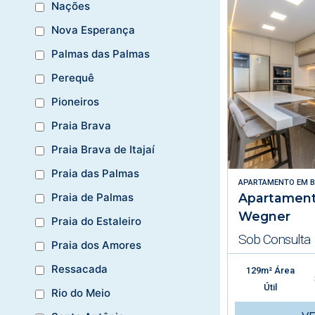
Nações
Nova Esperança
Palmas das Palmas
Perequê
Pioneiros
Praia Brava
Praia Brava de Itajaí
Praia das Palmas
APARTAMENTO
EM
B
Apartamento
Praia de Palmas
Wegner
Praia do Estaleiro
Sob Consulta
Praia dos Amores
Ressacada
129m² Área
Útil
Rio do Meio