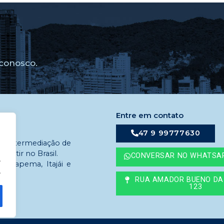
conosco.
Entre em contato
47 9 99777630
em intermediação de
estir no Brasil.
CONVERSAR NO WHATSA
.
 Itapema, Itajái e
.
RUA AMADOR BUENO DA 
123