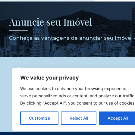
Anuncie seu Imóvel
Conheça as vantagens de anunciar seu imóvel 
We value your privacy
Godoy dos Imóveis
Corretor de Imóveis especialista 
We use cookies to enhance your browsing experience,
imóveis de luxo com atuação na melhor cidade para se inv
serve personalized ads or content, and analyze our traffic
Atendendo diversas cidades como Balneário Camboriú,
By clicking "Accept All", you consent to our use of cookies
Praia Brava.
CNPJ: 46.731.682/0001-03
Customize
Reject All
Accept All