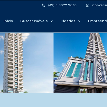
(47) 9 9977 7630
Convers
Início
Buscar Imóveis
Cidades
Empreend