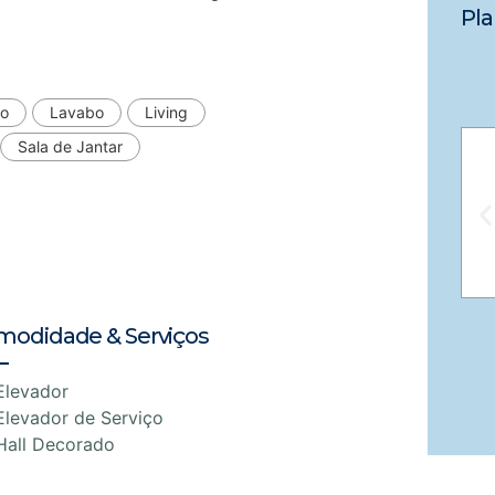
Pla
do
Lavabo
Living
Sala de Jantar
modidade & Serviços
Elevador
Elevador de Serviço
Hall Decorado