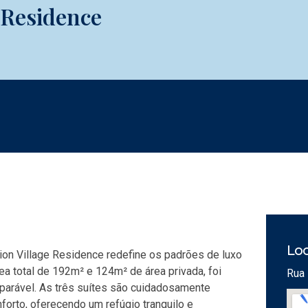
 Residence
Loc
ion Village Residence redefine os padrões de luxo
ea total de 192m² e 124m² de área privada, foi
Rua 
parável. As três suítes são cuidadosamente
forto, oferecendo um refúgio tranquilo e