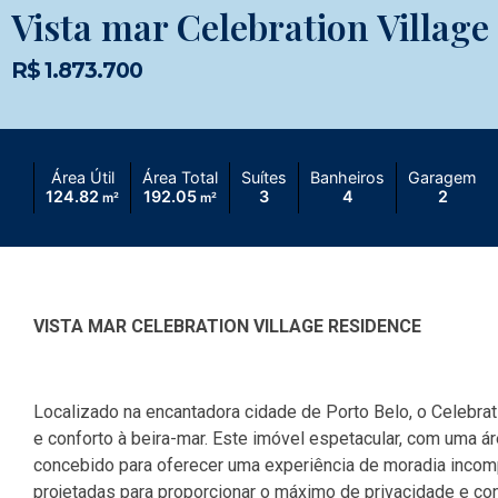
Vista mar Celebration Village
R$ 1.873.700
Área Útil
Área Total
Suítes
Banheiros
Garagem
124.82
192.05
3
4
2
m²
m²
VISTA MAR CELEBRATION VILLAGE RESIDENCE
Localizado na encantadora cidade de Porto Belo, o Celebrat
e conforto à beira-mar. Este imóvel espetacular, com uma ár
concebido para oferecer uma experiência de moradia incom
projetadas para proporcionar o máximo de privacidade e con