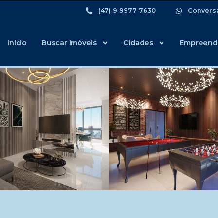
(47) 9 9977 7630
Convers
Início
Buscar Imóveis
Cidades
Empreend