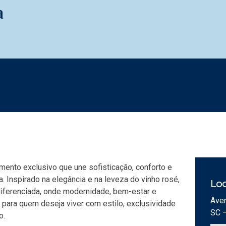
a
ento exclusivo que une sofisticação, conforto e
 Inspirado na elegância e na leveza do vinho rosé,
Loc
 diferenciada, onde modernidade, bem-estar e
Aven
 para quem deseja viver com estilo, exclusividade
SC 
o.