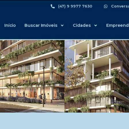
(47) 9 9977 7630
Convers
Início
Buscar Imóveis
Cidades
Empreend