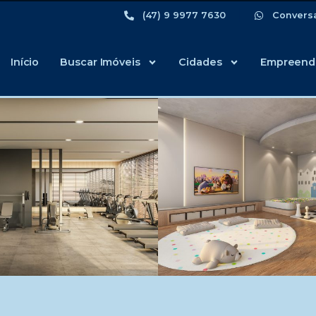
(47) 9 9977 7630
Convers
Início
Buscar Imóveis
Cidades
Empreend