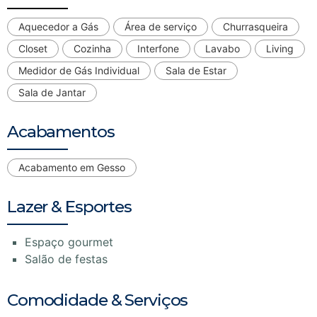
Aquecedor a Gás
Área de serviço
Churrasqueira
Closet
Cozinha
Interfone
Lavabo
Living
Medidor de Gás Individual
Sala de Estar
Sala de Jantar
Acabamentos
Acabamento em Gesso
Lazer & Esportes
Espaço gourmet
Salão de festas
Comodidade & Serviços