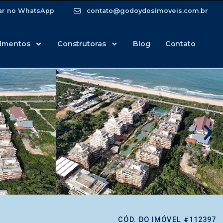
ar no WhatsApp
contato@godoydosimoveis.com.br
imentos
Construtoras
Blog
Contato
CÓD. DO IMÓVEL #112397