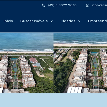
(47) 9 9977 7630
Convers
Início
Buscar Imóveis
Cidades
Empreend