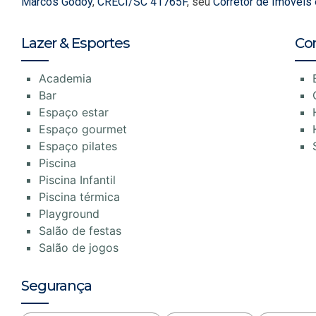
Marcos Godoy
,
CRECI/SC 41765F
, seu
Corretor de Imóveis
Lazer & Esportes
Co
Academia
Bar
Espaço estar
Espaço gourmet
Espaço pilates
Piscina
Piscina Infantil
Piscina térmica
Playground
Salão de festas
Salão de jogos
Segurança