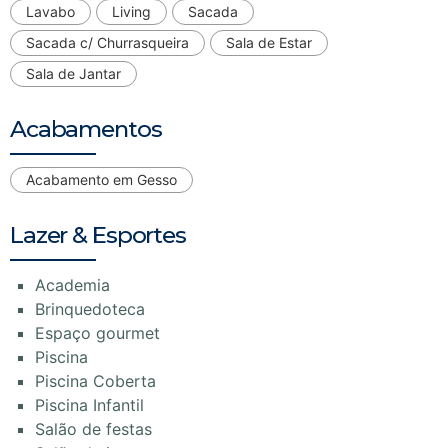
Lavabo
Living
Sacada
Sacada c/ Churrasqueira
Sala de Estar
Sala de Jantar
Acabamentos
Acabamento em Gesso
Lazer & Esportes
Academia
Brinquedoteca
Espaço gourmet
Piscina
Piscina Coberta
Piscina Infantil
Salão de festas