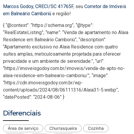
Marcos Godoy
,
CRECI/SC 41765F
, seu
Corretor de Imóveis
em Balneário Camboriú
e região!
{ “@context”: “https://schema.org”, “@type”:
“RealEstateListing”, “name”: “Venda de apartamento no Alaia
Residence em Balneário Camboriú”, “description”:
“Apartamento exclusivo no Alaia Residence com quatro
suítes amplas, meticulosamente projetada para oferecer
privacidade e um ambiente de serenidade.”, “url”:
“https://imoveisgodoy.com.br/imoveis/venda-de-apto-no-
alaia-residence-em-balneario-camboriu/”, “image”:
“https://cdn.imoveisgodoy.com.br/wp-
content/uploads/2024/08/06111316/Alaia31-5.webp”,
“datePosted”: “2024-08-06” }
Diferenciais
Área de serviço
Churrasqueira
Cozinha