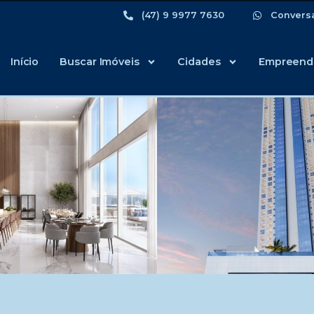
(47) 9 9977 7630
Convers
Início
Buscar Imóveis
Cidades
Empreend