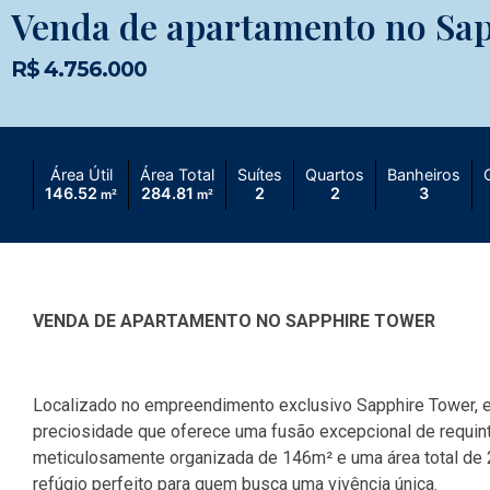
Venda de apartamento no Sa
R$ 4.756.000
Área Útil
Área Total
Suítes
Quartos
Banheiros
146.52
284.81
2
2
3
m²
m²
VENDA DE APARTAMENTO NO SAPPHIRE TOWER
Localizado no empreendimento exclusivo Sapphire Tower, e
preciosidade que oferece uma fusão excepcional de requinte
meticulosamente organizada de 146m² e uma área total de
refúgio perfeito para quem busca uma vivência única.