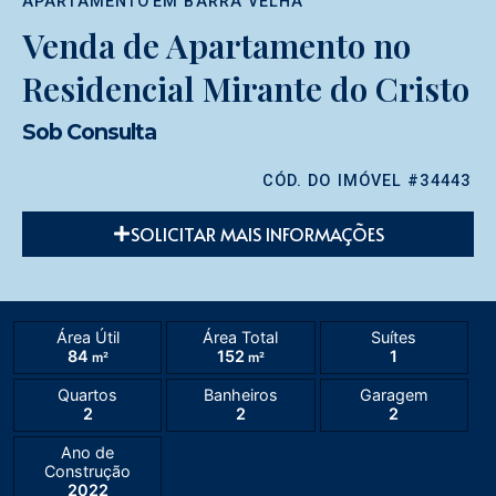
APARTAMENTO
EM
BARRA VELHA
Venda de Apartamento no
Residencial Mirante do Cristo
Sob Consulta
CÓD. DO IMÓVEL #34443
SOLICITAR MAIS INFORMAÇÕES
Área Útil
Área Total
Suítes
84
152
1
m²
m²
Quartos
Banheiros
Garagem
2
2
2
Ano de
Construção
2022