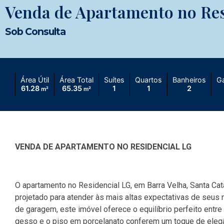
Venda de Apartamento no Res
Sob Consulta
Área Útil
Área Total
Suítes
Quartos
Banheiros
G
61.28
65.35
1
1
2
m²
m²
VENDA DE APARTAMENTO NO RESIDENCIAL LG
O apartamento no Residencial LG, em Barra Velha, Santa Catar
projetado para atender às mais altas expectativas de seu
de garagem, este imóvel oferece o equilíbrio perfeito entr
gesso e o piso em porcelanato conferem um toque de eleg