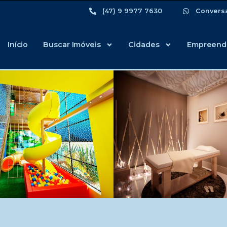
(47) 9 9977 7630
Convers
Início
Buscar Imóveis
Cidades
Empreend