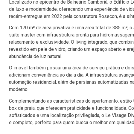
Localizado no epicentro de Balneário Camboriú, o Edifício
de luxo e modernidade, oferecendo uma experiência de vida
recém-entregue em 2022 pela construtora Rosecon, é a sínte
Com 170 m² de área privativa e uma área total de 385 m², o
suíte master com infraestrutura pronta para hidromassagem.
relaxamento e exclusividade. O living integrado, que combina 
revestido em pele de vidro, criando um espaço aberto e ar
abundância de luz natural.
O imóvel também possui uma área de serviço prática e doi
adicionam conveniência ao dia a dia. A infraestrutura avança
automação residencial, além de persianas automatizadas na
moderno.
Complementando as características do apartamento, estão 
box de praia, que oferecem praticidade e funcionalidade.
sofisticados e uma localização privilegiada, o Le Visage D
e completo, perfeito para quem busca o melhor em qualidad