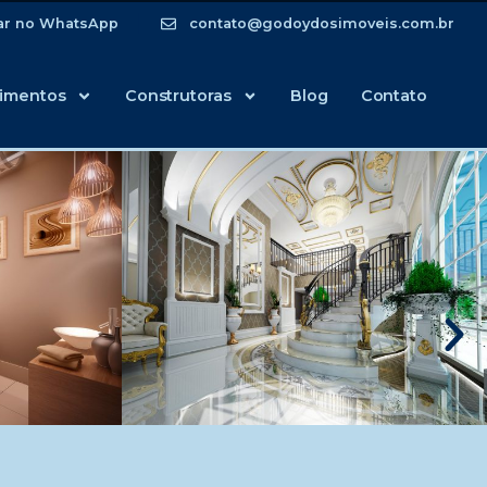
ar no WhatsApp
contato@godoydosimoveis.com.br
imentos
Construtoras
Blog
Contato