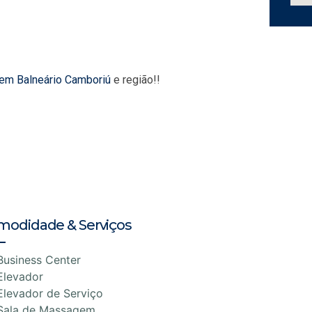
 em Balneário Camboriú
e região!!
modidade & Serviços
Business Center
Elevador
Elevador de Serviço
Sala de Massagem