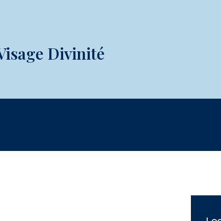
isage Divinité
Loc