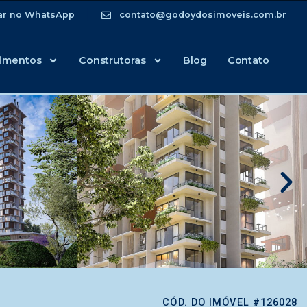
ar no WhatsApp
contato@godoydosimoveis.com.br
imentos
Construtoras
Blog
Contato
CÓD. DO IMÓVEL #126028