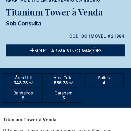
APARTAMENTO
EM
BALNEÁRIO CAMBORIÚ
Titanium Tower à Venda
Sob Consulta
CÓD. DO IMÓVEL #21884
SOLICITAR MAIS INFORMAÇÕES
Área Útil
Área Total
Suítes
343.73
585.78
4
m²
m²
Banheiros
Garagem
5
5
Titanium Tower à Venda
O Titanium Tower é uma obra-prima arquitetônica que