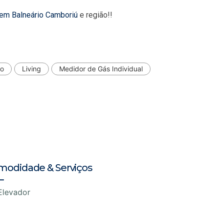
 em Balneário Camboriú
e região!!
do
Living
Medidor de Gás Individual
modidade & Serviços
Elevador