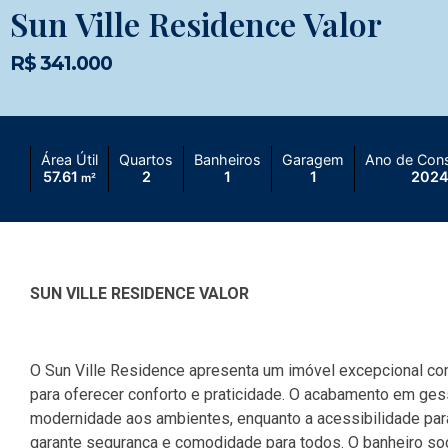
Sun Ville Residence Valor
R$ 341.000
Área Útil
Quartos
Banheiros
Garagem
Ano de Con
57.61
2
1
1
202
m²
SUN VILLE RESIDENCE VALOR
O Sun Ville Residence apresenta um imóvel excepcional com
para oferecer conforto e praticidade. O acabamento em ges
modernidade aos ambientes, enquanto a acessibilidade p
garante segurança e comodidade para todos. O banheiro so