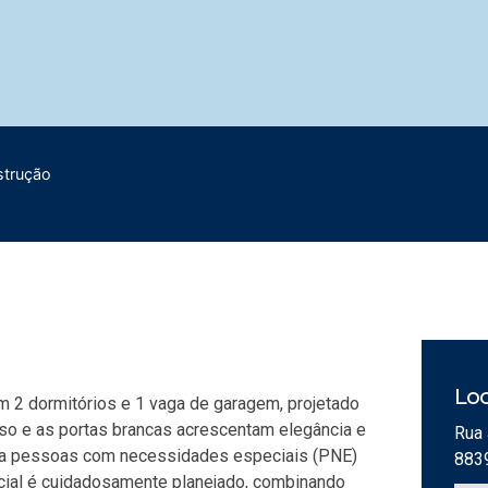
strução
4
Loc
 2 dormitórios e 1 vaga de garagem, projetado
so e as portas brancas acrescentam elegância e
Rua 
ara pessoas com necessidades especiais (PNE)
883
cial é cuidadosamente planejado, combinando