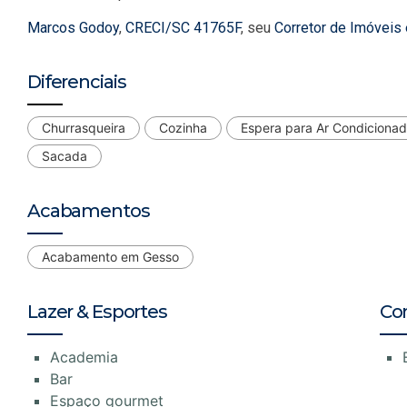
Marcos Godoy
,
CRECI/SC 41765F
, seu
Corretor de Imóveis
Diferenciais
Churrasqueira
Cozinha
Espera para Ar Condiciona
Sacada
Acabamentos
Acabamento em Gesso
Lazer & Esportes
Co
Academia
Bar
Espaço gourmet