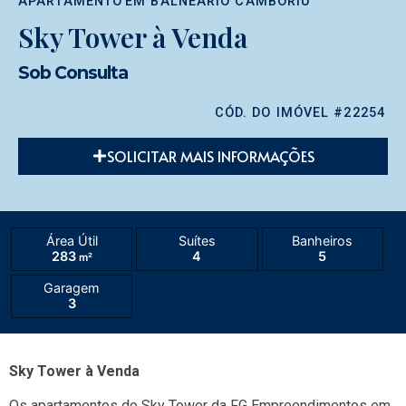
APARTAMENTO
EM
BALNEÁRIO CAMBORIÚ
Sky Tower à Venda
Sob Consulta
CÓD. DO IMÓVEL #22254
SOLICITAR MAIS INFORMAÇÕES
Área Útil
Suítes
Banheiros
283
4
5
m²
Garagem
3
Sky Tower à Venda
Os apartamentos do Sky Tower da FG Empreendimentos em