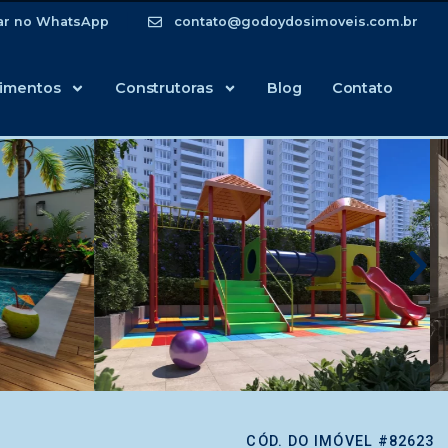
ar no WhatsApp
contato@godoydosimoveis.com.br
imentos
Construtoras
Blog
Contato
CÓD. DO IMÓVEL #82623