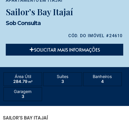
APARTAMENTO
EM
ITAJAÍ
Sailor’s Bay Itajaí
Sob Consulta
CÓD. DO IMÓVEL #24610
SOLICITAR MAIS INFORMAÇÕES
Área Útil
Suítes
Banheiros
284.79
3
4
m²
Garagem
3
SAILOR’S BAY ITAJAÍ