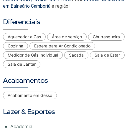
em Balneário Camboriú
e região!
Diferenciais
Aquecedor a Gás
Área de serviço
Churrasqueira
Cozinha
Espera para Ar Condicionado
Medidor de Gás Individual
Sacada
Sala de Estar
Sala de Jantar
Acabamentos
Acabamento em Gesso
Lazer & Esportes
Academia