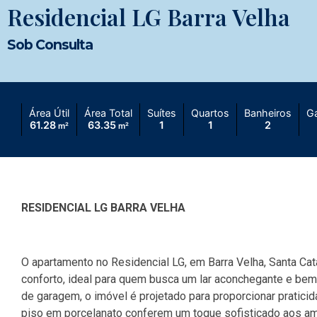
Residencial LG Barra Velha
Sob Consulta
Área Útil
Área Total
Suítes
Quartos
Banheiros
G
61.28
63.35
1
1
2
m²
m²
RESIDENCIAL LG BARRA VELHA
O apartamento no Residencial LG, em Barra Velha, Santa Ca
conforto, ideal para quem busca um lar aconchegante e be
de garagem, o imóvel é projetado para proporcionar prati
piso em porcelanato conferem um toque sofisticado aos amb