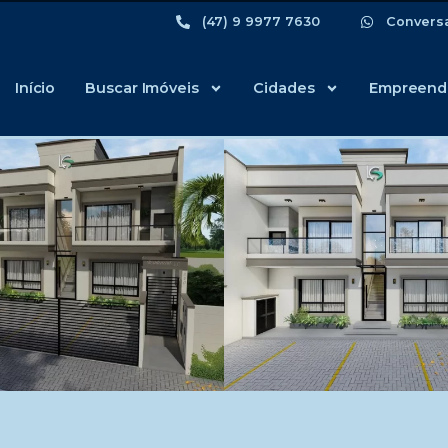
(47) 9 9977 7630
Convers
Início
Buscar Imóveis
Cidades
Empreend