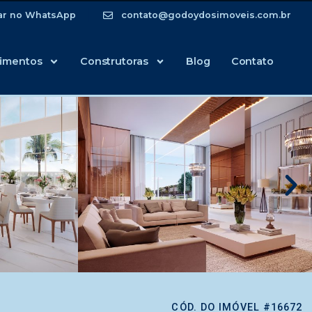
ar no WhatsApp
contato@godoydosimoveis.com.br
imentos
Construtoras
Blog
Contato
CÓD. DO IMÓVEL #16672