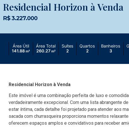
Residencial Horizon à Venda
R$ 3.227.000
Área Útil
Área Total
Suítes
Quartos
Banheiros
G
141.88
260.27
2
2
3
m²
m²
Residencial Horizon à Venda
Este imóvel é uma combinação perfeita de luxo e comodida
verdadeiramente excepcional. Com uma lista abrangente de c
estar íntima, cada detalhe foi projetado para atender aos ma
sacada com churrasqueira proporciona momentos relaxantes a
oferecem espaços amplos e convidativos para receber amig