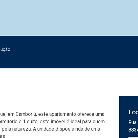
rução
Loc
e, em Camboriú, este apartamento oferece uma
mitório e 1 suíte, este imóvel é ideal para quem
Rua 
 pela natureza. A unidade dispõe ainda de uma
883
es.