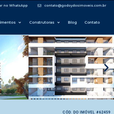
ar no WhatsApp
contato@godoydosimoveis.com.br
imentos
Construtoras
Blog
Contato
CÓD. DO IMÓVEL #62459