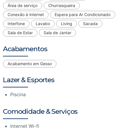
Área de serviço
Churrasqueira
Conexão à internet
Espera para Ar Condicionado
Interfone
Lavabo
Living
Sacada
Sala de Estar
Sala de Jantar
Acabamentos
Acabamento em Gesso
Lazer & Esportes
Piscina
Comodidade & Serviços
Internet Wi-fi