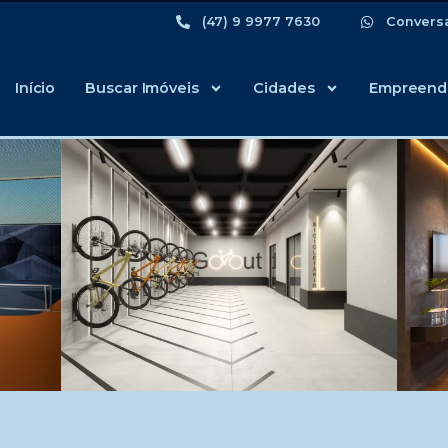
(47) 9 9977 7630
Convers
Início
Buscar Imóveis
Cidades
Empreend