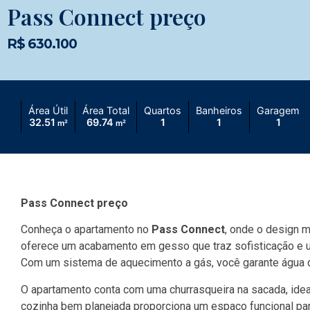
Pass Connect preço
R$ 630.100
Área Útil
Área Total
Quartos
Banheiros
Garagem
32.51
69.74
1
1
1
m²
m²
Pass Connect preço
Conheça o apartamento no
Pass Connect
, onde o design m
oferece um acabamento em gesso que traz sofisticação e 
Com um sistema de aquecimento a gás, você garante água q
O apartamento conta com uma churrasqueira na sacada, ideal
cozinha bem planejada proporciona um espaço funcional par