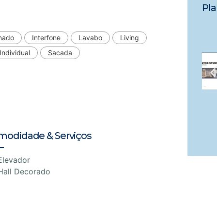
Pla
onado
Interfone
Lavabo
Living
Individual
Sacada
modidade & Serviços
Elevador
Hall Decorado