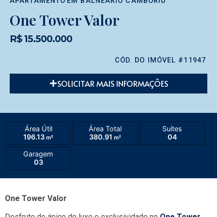
APARTAMENTO
EM
BALNEÁRIO CAMBORIÚ
One Tower Valor
R$ 15.500.000
CÓD. DO IMÓVEL #11947
SOLICITAR MAIS INFORMAÇÕES
Área Útil
Área Total
Suítes
196.13
380.91
04
m²
m²
Garagem
03
One Tower Valor
Desfrute do ápice do luxo e exclusividade no
One Tower
,