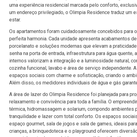
uma experiência residencial marcada pelo conforto, exclusi
um endereço privilegiado, o Olimpia Residence traduz um es
estar.
Os apartamentos foram cuidadosamente concebidos para ofe
perfeita harmonia. Cada unidade apresenta acabamentos de
porcelanato e soluções modernas que elevam a praticidade 
senha na porta de entrada, infraestrutura para água quente,
internos valorizam a integração e a luminosidade natural, co
cozinha funcional, lavabo e área de serviço independente.
espaços sociais com charme e sofisticação, criando o ambi
Além disso, os medidores individuais de água e gás garant
A área de lazer do
Olimpia Residence
foi planejada para pr
relaxamento e convivência para toda a família. O empreendim
térmica, hidromassagem e solarium, compondo ambientes p
tranquilidade e lazer com total conforto. Os espaços socia
espaço gourmet, sala de jogos e sala de games, ideais par
crianças, a brinquedoteca e o playground oferecem divers