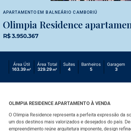
APARTAMENTO
EM
BALNEÁRIO CAMBORIÚ
Olimpia Residence apartamen
R$ 3.950.367
Área Útil
Área Total
Suítes
Banheiros
Garagem
163.39
329.29
4
5
3
m²
m²
OLIMPIA RESIDENCE APARTAMENTO À VENDA
O
Olimpia Residence
representa a perfeita expressão da 
um dos destinos mais valorizados e desejados do país. Des
empreendimento reúne arquitetura imponente, design refina