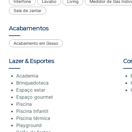
Interfone
Lavabo
Living
Medidor de Gás Indivi
Sala de Jantar
Acabamentos
Acabamento em Gesso
Lazer & Esportes
Co
Academia
Brinquedoteca
Espaço estar
Espaço gourmet
Piscina
Piscina Infantil
Piscina térmica
Playground