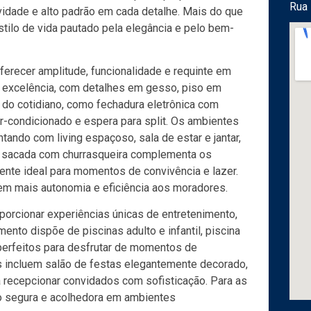
Rua 
vidade e alto padrão em cada detalhe. Mais do que
tilo de vida pautado pela elegância e pelo bem-
recer amplitude, funcionalidade e requinte em
 excelência, com detalhes em gesso, piso em
do cotidiano, como fechadura eletrônica com
 ar-condicionado e espera para split. Os ambientes
ntando com living espaçoso, sala de estar e jantar,
 A sacada com churrasqueira complementa os
ente ideal para momentos de convivência e lazer.
em mais autonomia e eficiência aos moradores.
oporcionar experiências únicas de entretenimento,
ento dispõe de piscinas adulto e infantil, piscina
erfeitos para desfrutar de momentos de
is incluem salão de festas elegantemente decorado,
a recepcionar convidados com sofisticação. Para as
ão segura e acolhedora em ambientes