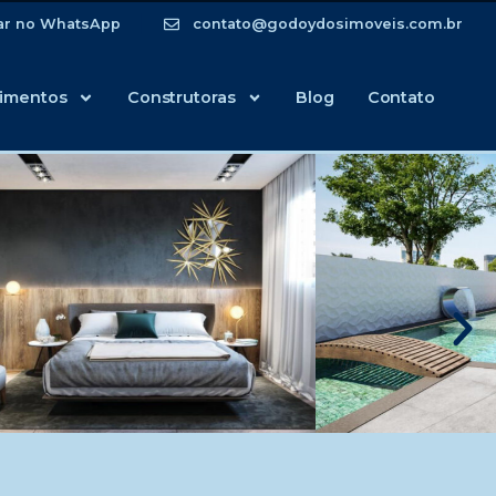
ar no WhatsApp
contato@godoydosimoveis.com.br
imentos
Construtoras
Blog
Contato