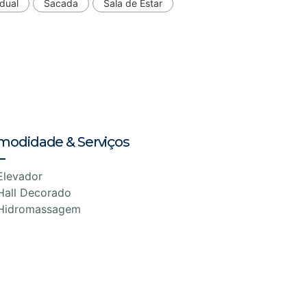
dual
Sacada
Sala de Estar
modidade & Serviços
Elevador
Hall Decorado
Hidromassagem