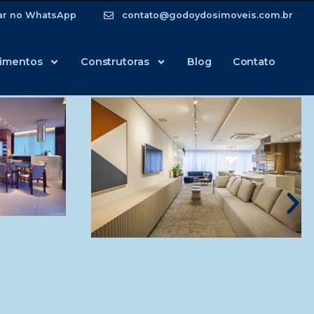
ar no WhatsApp
contato@godoydosimoveis.com.br
imentos
Construtoras
Blog
Contato