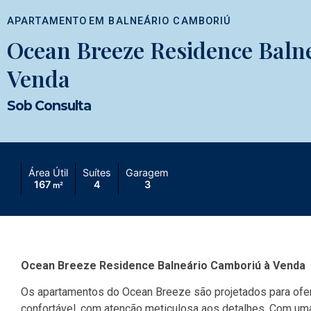
APARTAMENTO
EM
BALNEÁRIO CAMBORIÚ
Ocean Breeze Residence Baln
Venda
Sob Consulta
Área Útil
Suítes
Garagem
167
4
3
m²
Ocean Breeze Residence Balneário Camboriú à Venda
Os apartamentos do Ocean Breeze são projetados para ofe
confortável, com atenção meticulosa aos detalhes. Com uma