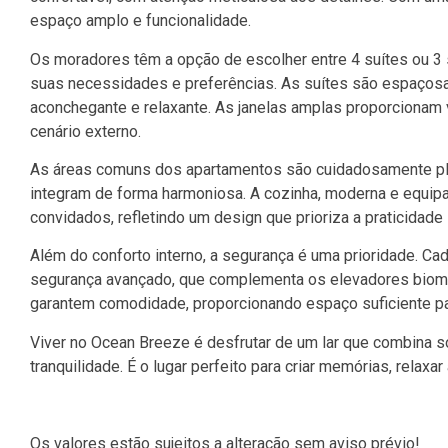
espaço amplo e funcionalidade.
Os moradores têm a opção de escolher entre 4 suítes ou 3 s
suas necessidades e preferências. As suítes são espaçosa
aconchegante e relaxante. As janelas amplas proporcionam 
cenário externo.
As áreas comuns dos apartamentos são cuidadosamente plane
integram de forma harmoniosa. A cozinha, moderna e equipad
convidados, refletindo um design que prioriza a praticidade
Além do conforto interno, a segurança é uma prioridade. C
segurança avançado, que complementa os elevadores biomét
garantem comodidade, proporcionando espaço suficiente par
Viver no Ocean Breeze é desfrutar de um lar que combina s
tranquilidade. É o lugar perfeito para criar memórias, relaxa
Os valores estão sujeitos a alteração sem aviso prévio!