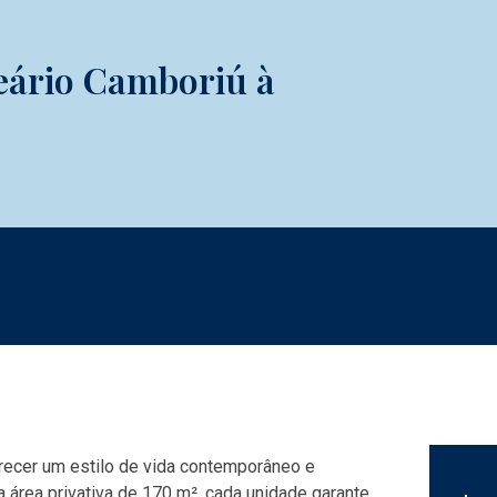
eário Camboriú à
recer um estilo de vida contemporâneo e
 área privativa de 170 m², cada unidade garante