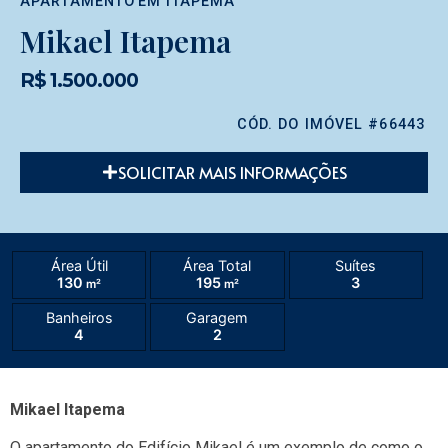
APARTAMENTO
EM
ITAPEMA
Mikael Itapema
R$ 1.500.000
CÓD. DO IMÓVEL #66443
SOLICITAR MAIS INFORMAÇÕES
Área Útil
Área Total
Suítes
130
195
3
m²
m²
Banheiros
Garagem
4
2
Mikael Itapema
O apartamento do Edifício Mikael é um exemplo de como o