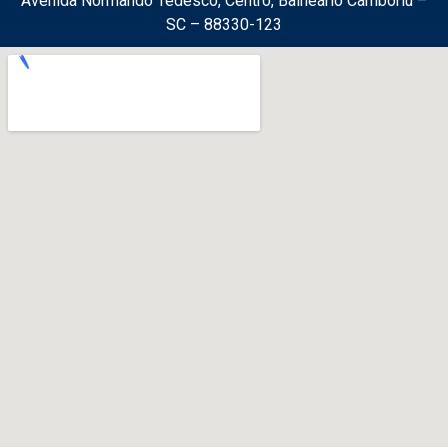
Avenida Normando Tedesco, Centro, Balneário Camboriú –
SC – 88330-123