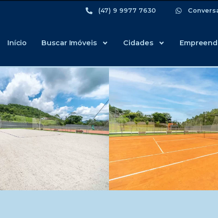
(47) 9 9977 7630
Convers
Início
Buscar Imóveis
Cidades
Empreend