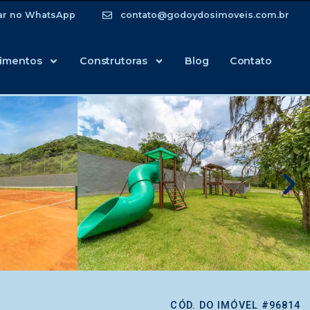
ar no WhatsApp
contato@godoydosimoveis.com.br
imentos
Construtoras
Blog
Contato
CÓD. DO IMÓVEL #96814