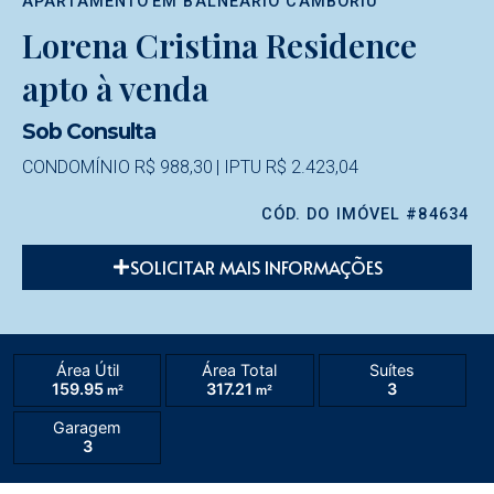
APARTAMENTO
EM
BALNEÁRIO CAMBORIÚ
Lorena Cristina Residence
apto à venda
Sob Consulta
CONDOMÍNIO R$ 988,30
| IPTU R$ 2.423,04
CÓD. DO IMÓVEL #84634
SOLICITAR MAIS INFORMAÇÕES
Área Útil
Área Total
Suítes
159.95
317.21
3
m²
m²
Garagem
3