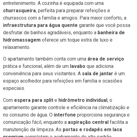
entretenimento. A cozinha é equipada com uma
churrasqueira
, perfeita para preparar refeições e
churrascos com a família e amigos. Para maior conforto, a
infraestrutura para água quente
garante que você possa
desfrutar de banhos agradáveis, enquanto a
banheira de
hidromassagem
oferece um toque extra de luxo e
relaxamento.
O apartamento também conta com uma
área de serviço
prática e funcional, além de um
lavabo
que adiciona
conveniência para seus visitantes. A
sala de jantar
é um
espaço acolhedor para refeições em família e ocasiões
especiais.
Com
espera para split
e
hidrômetro individual
, o
apartamento garante controle e eficiência na climatização e
no consumo de água. O
interfone
proporciona segurança e
comunicação fácil, enquanto a
aspiração central
facilita a
manutenção da limpeza. As
portas e rodapés em laca
premium
completam o acabamento de alto padrão,