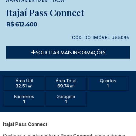
APARTAMENTO
EM
ITAJAÍ
Itajaí Pass Connect
R$ 612.400
CÓD. DO IMÓVEL #55096
SOLICITAR MAIS INFORMAÇÕES
Área Útil
Área Total
Quartos
32.51
69.74
1
m²
m²
Banheiros
Garagem
1
1
Itajaí Pass Connect
Conheça o apartamento no
Pass Connect
, onde o design