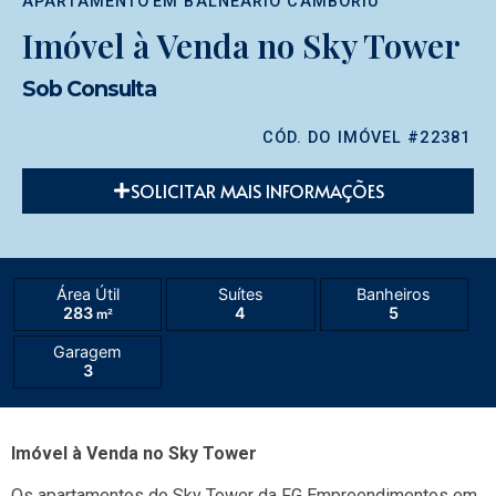
APARTAMENTO
EM
BALNEÁRIO CAMBORIÚ
Imóvel à Venda no Sky Tower
Sob Consulta
CÓD. DO IMÓVEL #22381
SOLICITAR MAIS INFORMAÇÕES
Área Útil
Suítes
Banheiros
283
4
5
m²
Garagem
3
Imóvel à Venda no Sky Tower
Os apartamentos do Sky Tower da FG Empreendimentos em