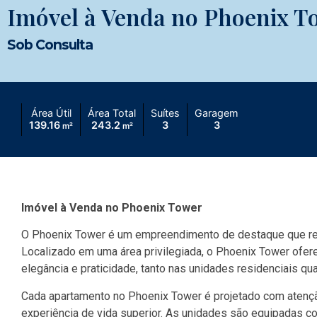
Imóvel à Venda no Phoenix T
Sob Consulta
Área Útil
Área Total
Suítes
Garagem
139.16
243.2
3
3
m²
m²
Imóvel à Venda no Phoenix Tower
O Phoenix Tower é um empreendimento de destaque que rede
Localizado em uma área privilegiada, o Phoenix Tower ofe
elegância e praticidade, tanto nas unidades residenciais 
Cada apartamento no Phoenix Tower é projetado com atençã
experiência de vida superior. As unidades são equipadas co