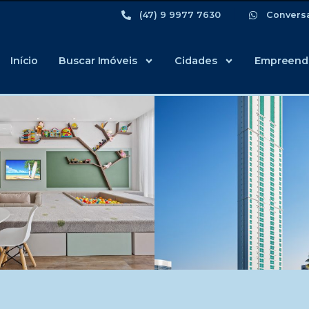
(47) 9 9977 7630
Convers
Início
Buscar Imóveis
Cidades
Empreend